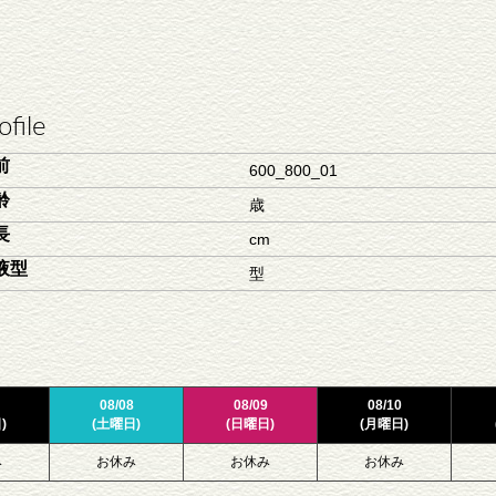
ofile
前
600_800_01
齢
歳
長
cm
液型
型
08/08
08/09
08/10
)
(土曜日)
(日曜日)
(月曜日)
み
お休み
お休み
お休み