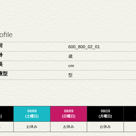
ofile
前
600_800_02_01
齢
歳
長
cm
液型
型
08/08
08/09
08/10
)
(土曜日)
(日曜日)
(月曜日)
み
お休み
お休み
お休み