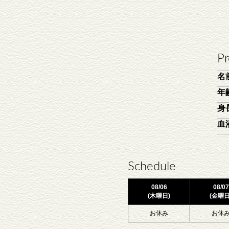
Pr
名
年
身
血
Schedule
08/06
08/07
(木曜日)
(金曜日
お休み
お休