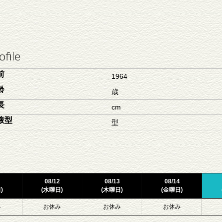
ofile
前
1964
齢
歳
長
cm
液型
型
08/12
08/13
08/14
)
(水曜日)
(木曜日)
(金曜日)
み
お休み
お休み
お休み