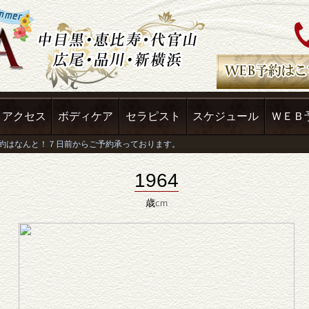
アクセス
ボディケア
セラピスト
スケジュール
ＷＥＢ
1964
歳cm