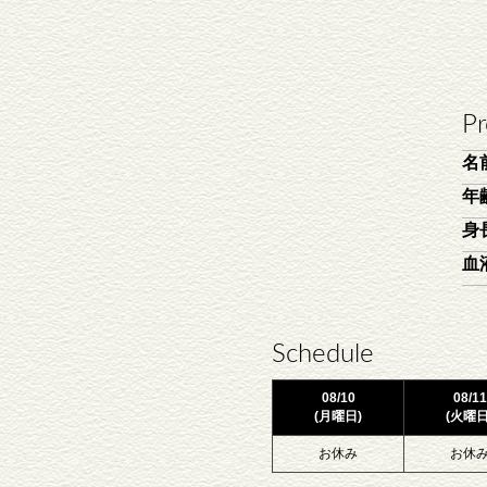
Pr
名
年
身
血
Schedule
08/10
08/11
(月曜日)
(火曜日
お休み
お休