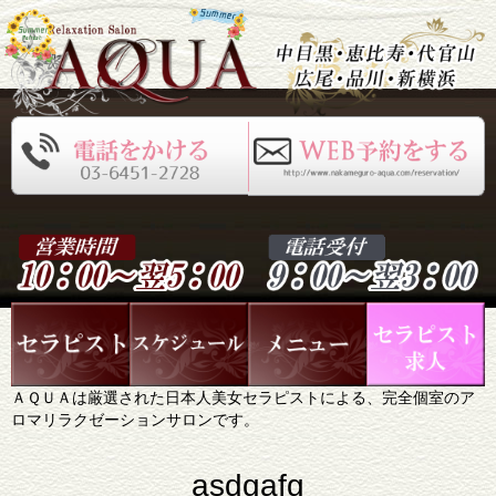
ＡＱＵＡは厳選された日本人美女セラピストによる、完全個室のア
ロマリラクゼーションサロンです。
asdgafg