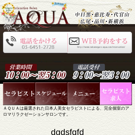
ＡＱＵＡは厳選された日本人美女セラピストによる、完全個室のア
ロマリラクゼーションサロンです。
dgdsfgfd