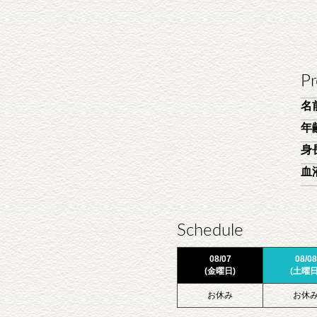
Pr
名
年
身
血
Schedule
08/07
08/08
(金曜日)
(土曜日
お休み
お休