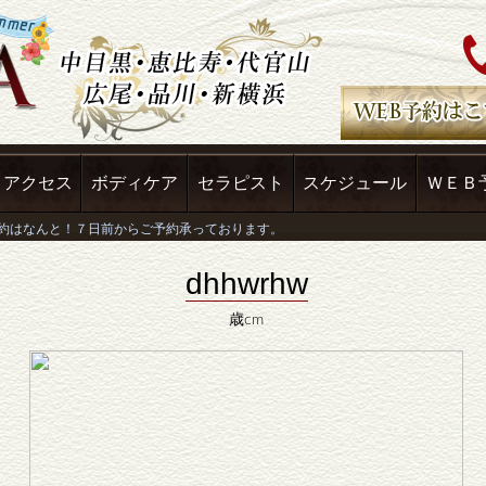
アクセス
ボディケア
セラピスト
スケジュール
ＷＥＢ
dhhwrhw
歳cm