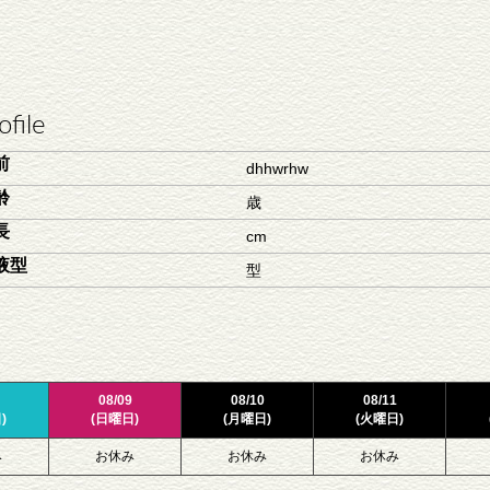
ofile
前
dhhwrhw
齢
歳
長
cm
液型
型
08/09
08/10
08/11
)
(日曜日)
(月曜日)
(火曜日)
み
お休み
お休み
お休み