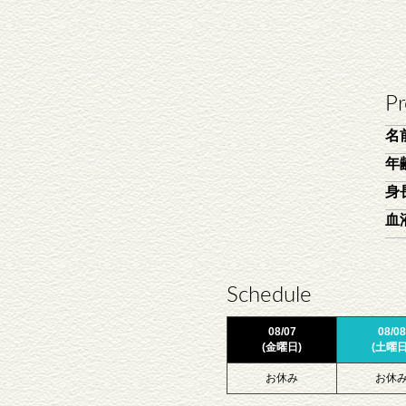
Pr
名
年
身
血
Schedule
08/07
08/08
(金曜日)
(土曜日
お休み
お休