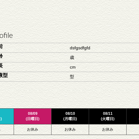
ofile
前
dsfgsdfgfd
齢
歳
長
cm
液型
型
08/09
08/10
08/11
)
(日曜日)
(月曜日)
(火曜日)
み
お休み
お休み
お休み