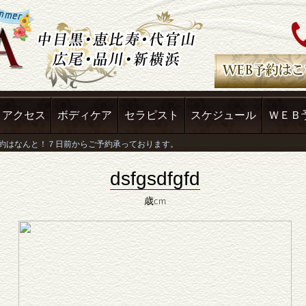
アクセス
ボディケア
セラピスト
スケジュール
ＷＥＢ
dsfgsdfgfd
歳cm