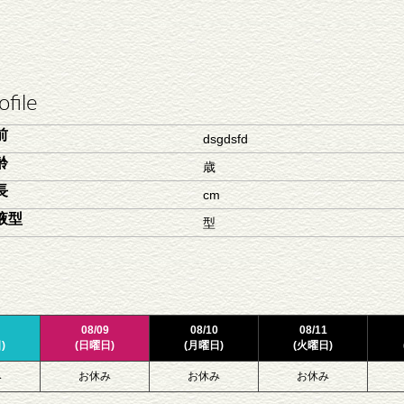
ofile
前
dsgdsfd
齢
歳
長
cm
液型
型
08/09
08/10
08/11
)
(日曜日)
(月曜日)
(火曜日)
み
お休み
お休み
お休み