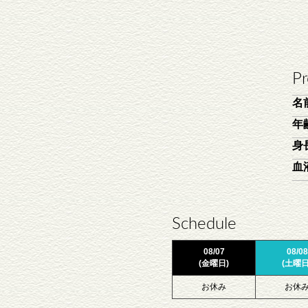
Pr
名
年
身
血
Schedule
08/07
08/08
(金曜日)
(土曜日
お休み
お休