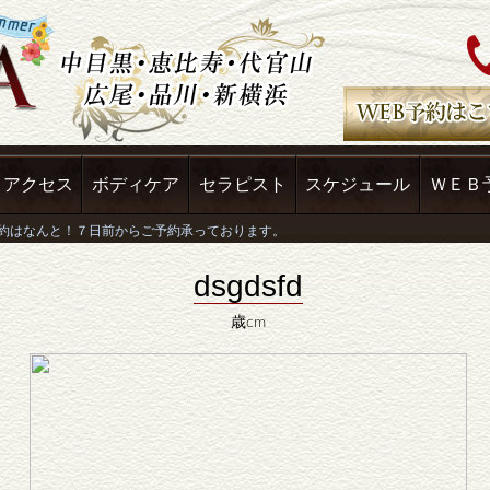
アクセス
ボディケア
セラピスト
スケジュール
ＷＥＢ
dsgdsfd
歳cm