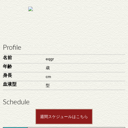
Profile
名前
eqgr
年齢
歳
身長
cm
血液型
型
Schedule
週間スケジュールはこちら