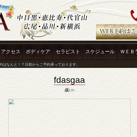
アクセス
ボディケア
セラピスト
スケジュール
ＷＥＢ
fdasgaa
歳cm