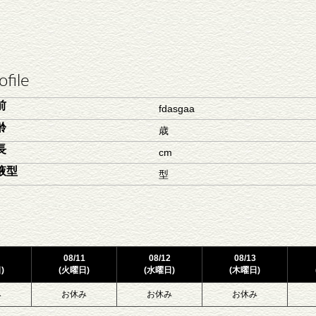
ofile
前
fdasgaa
齢
歳
長
cm
液型
型
08/11
08/12
08/13
)
(火曜日)
(水曜日)
(木曜日)
み
お休み
お休み
お休み