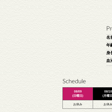
Pr
名
年
身
血
Schedule
08/09
08/10
(日曜日)
(月曜日
お休み
お休