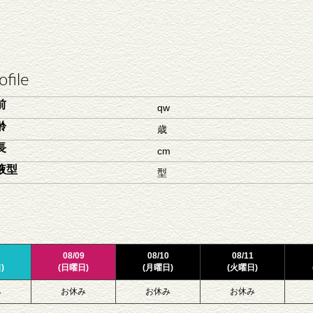
ofile
前
qw
齢
歳
長
cm
液型
型
08/09
08/10
08/11
)
(日曜日)
(月曜日)
(火曜日)
み
お休み
お休み
お休み