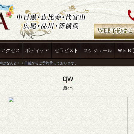
アクセス
ボディケア
セラピスト
スケジュール
ＷＥＢ
qw
歳cm