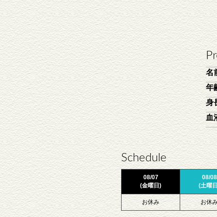
Pr
名
年
身
血
Schedule
08/07
08/08
(金曜日)
(土曜日
お休み
お休