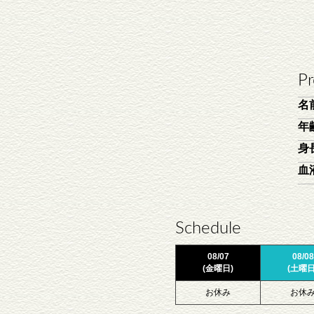
Pr
名
年
身
血
Schedule
08/07
08/08
(金曜日)
(土曜日
お休み
お休