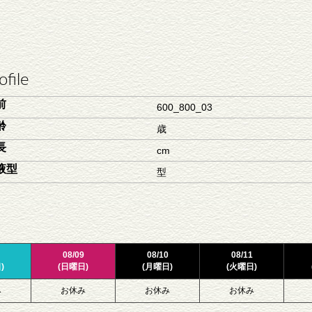
ofile
前
600_800_03
齢
歳
長
cm
液型
型
08/09
08/10
08/11
)
(日曜日)
(月曜日)
(火曜日)
み
お休み
お休み
お休み