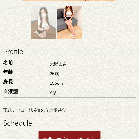
Profile
名前
大野まみ
年齢
26歳
身長
155cm
血液型
A型
正式デビュー決定!!乞うご期待♡
Schedule