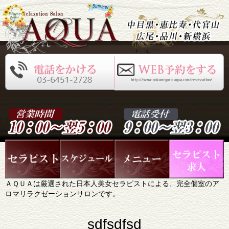
ＡＱＵＡは厳選された日本人美女セラピストによる、完全個室のア
ロマリラクゼーションサロンです。
sdfsdfsd