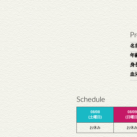
Pr
名
年
身
血
Schedule
08/08
08/09
(土曜日)
(日曜日
お休み
お休