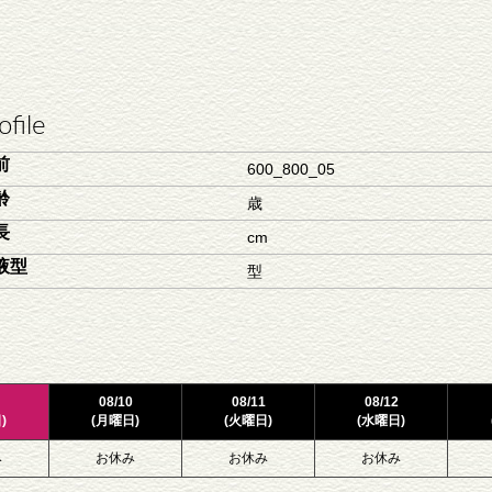
ofile
前
600_800_05
齢
歳
長
cm
液型
型
08/10
08/11
08/12
)
(月曜日)
(火曜日)
(水曜日)
み
お休み
お休み
お休み