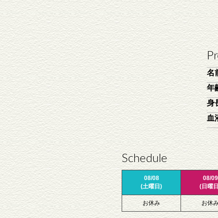
Pr
名
年
身
血
Schedule
08/08
08/09
(土曜日)
(日曜日
お休み
お休