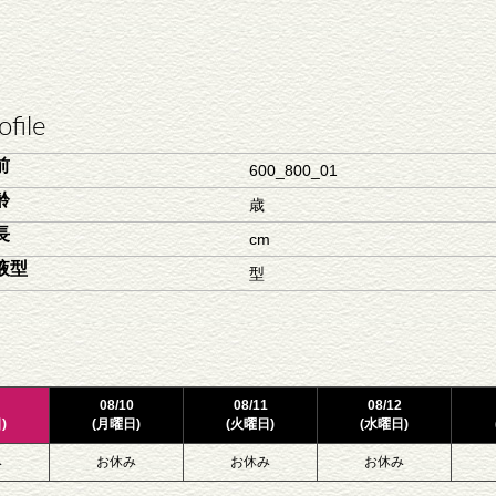
ofile
前
600_800_01
齢
歳
長
cm
液型
型
08/10
08/11
08/12
)
(月曜日)
(火曜日)
(水曜日)
み
お休み
お休み
お休み