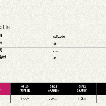
ofile
前
sdfasdg
齢
歳
長
cm
液型
型
08/10
08/11
08/12
)
(月曜日)
(火曜日)
(水曜日)
み
お休み
お休み
お休み