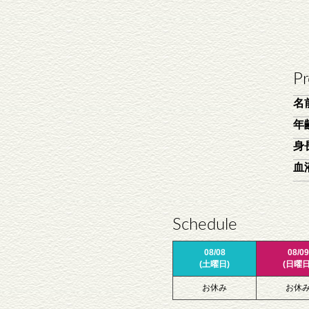
Pr
名
年
身
血
Schedule
08/08
08/09
(土曜日)
(日曜日
お休み
お休