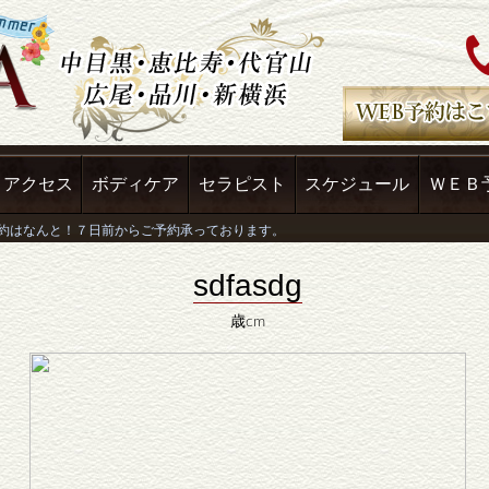
アクセス
ボディケア
セラピスト
スケジュール
ＷＥＢ
sdfasdg
歳cm