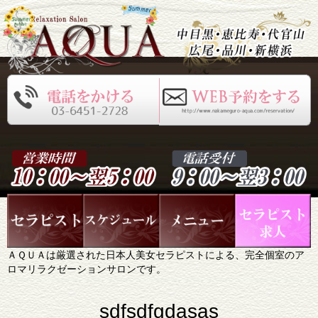
ＡＱＵＡは厳選された日本人美女セラピストによる、完全個室のア
ロマリラクゼーションサロンです。
sdfsdfgdasas