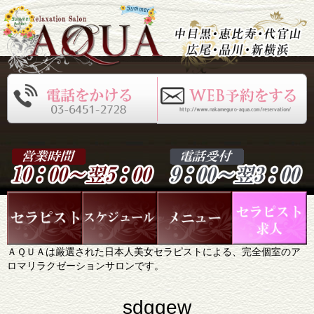
ＡＱＵＡは厳選された日本人美女セラピストによる、完全個室のア
ロマリラクゼーションサロンです。
sdgqew