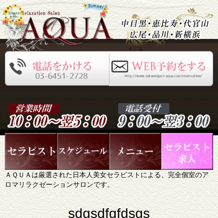
ＡＱＵＡは厳選された日本人美女セラピストによる、完全個室のア
ロマリラクゼーションサロンです。
sdgsdfgfdsgs