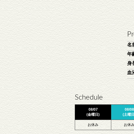
Pr
名
年
身
血
Schedule
08/07
08/08
(金曜日)
(土曜日
お休み
お休