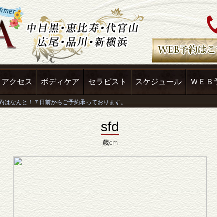
アクセス
ボディケア
セラピスト
スケジュール
ＷＥＢ
sfd
歳cm