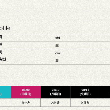
ofile
前
sfd
齢
歳
長
cm
液型
型
08/09
08/10
08/11
)
(日曜日)
(月曜日)
(火曜日)
み
お休み
お休み
お休み