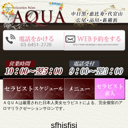
ＡＱＵＡは厳選された日本人美女セラピストによる、完全個室のア
ロマリラクゼーションサロンです。
sfhjsfjsj