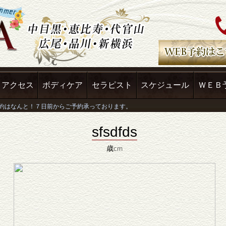
アクセス
ボディケア
セラピスト
スケジュール
ＷＥＢ
sfsdfds
歳cm