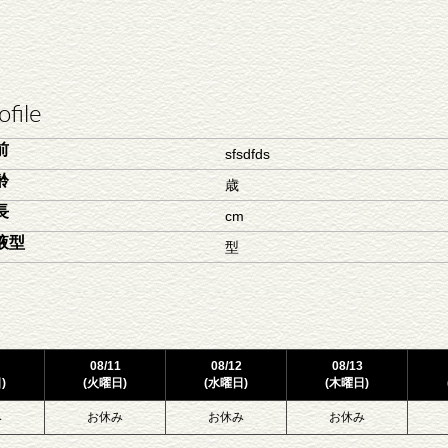
ofile
前
sfsdfds
齢
歳
長
cm
液型
型
08/11
08/12
08/13
)
(火曜日)
(水曜日)
(木曜日)
み
お休み
お休み
お休み