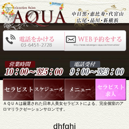
ＡＱＵＡは厳選された日本人美女セラピストによる、完全個室のア
ロマリラクゼーションサロンです。
dhfghj