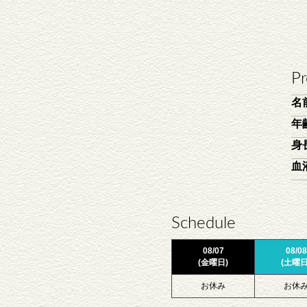
Pr
名
年
身
血
Schedule
08/07
08/08
(金曜日)
(土曜日
お休み
お休