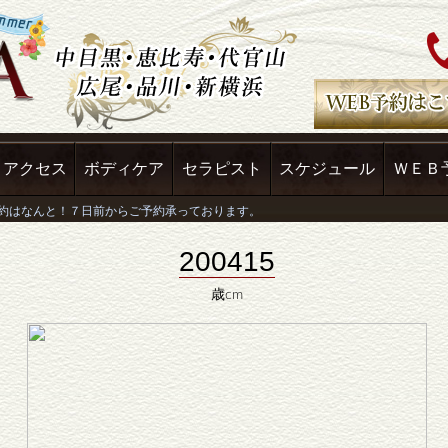
アクセス
ボディケア
セラピスト
スケジュール
ＷＥＢ
200415
歳cm