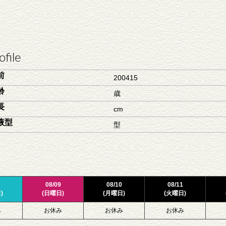
ofile
前
200415
齢
歳
長
cm
液型
型
08/09
08/10
08/11
)
(日曜日)
(月曜日)
(火曜日)
み
お休み
お休み
お休み