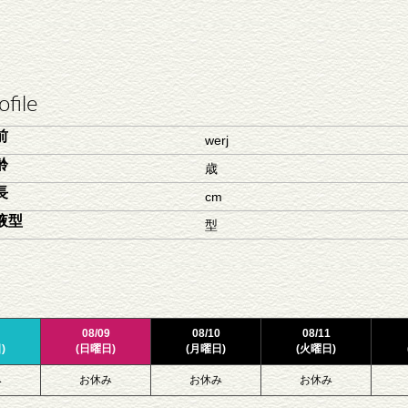
ofile
前
werj
齢
歳
長
cm
液型
型
08/09
08/10
08/11
)
(日曜日)
(月曜日)
(火曜日)
み
お休み
お休み
お休み