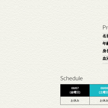
Pr
名
年
身
血
Schedule
08/07
08/08
(金曜日)
(土曜日
お休み
お休