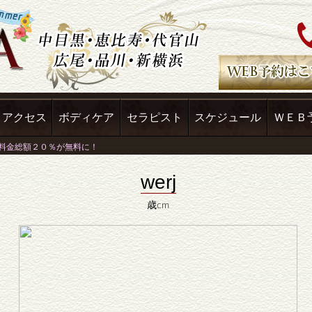
アクセス
ボディケア
セラピスト
スケジュール
ＷＥＢ
werj
歳cm